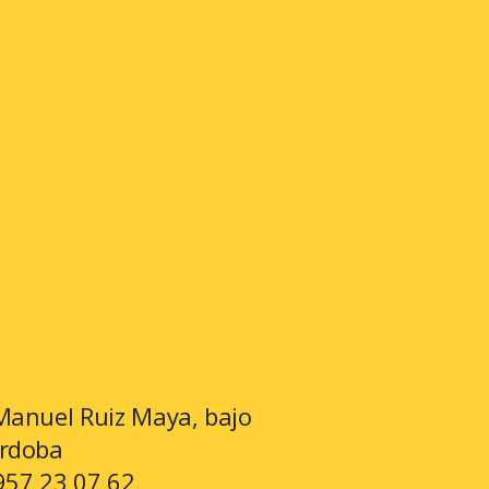
Manuel Ruiz Maya, bajo
órdoba
957 23 07 62